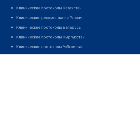
Клинические протоколы Казахстан
Клинические рекомендации Россия
Клинические протоколы Беларусь
Клинические протоколы Кыргызстан
Клинические протоколы Узбекистан
Клинические протоколы диагностики и лечения
Аптека №427 ​на Буденного, 152
Обзоры мировой медицинской периодики
Позвонить
Заболевания: обзорные статьи
Новости здравоохранения
Медикаменты
Лабораторные показатели
Медицинские термины
Мобильные приложения
клиникам