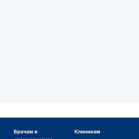
врачам и
клиникам