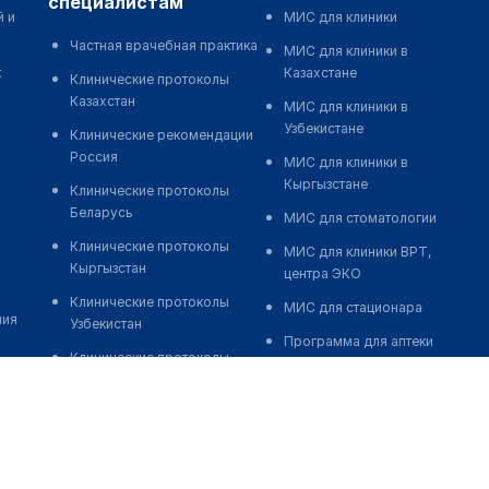
специалистам
й и
МИС для клиники
Частная врачебная практика
МИС для клиники в
к
Казахстане
Клинические протоколы
Казахстан
МИС для клиники в
Узбекистане
Клинические рекомендации
Россия
МИС для клиники в
Кыргызстане
Клинические протоколы
Беларусь
МИС для стоматологии
Клинические протоколы
МИС для клиники ВРТ,
Кыргызстан
центра ЭКО
Клинические протоколы
МИС для стационара
ния
Узбекистан
Программа для аптеки
Клинические протоколы
Автоматизация блока
диагностики и лечения
питания
Обзоры мировой
Реклама и продвижение
медицинской периодики
клиник
Заболевания: обзорные
Разработка сайта клиники