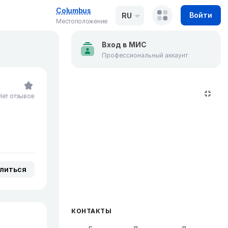
Columbus
Войти
RU
Местоположение
Вход в МИС
Профессиональный аккаунт
Нет отзывов
литься
КОНТАКТЫ