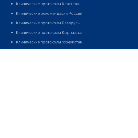
Клинические протоколы Казахстан
Клинические рекомендации Россия
Клинические протоколы Беларусь
Клинические протоколы Кыргызстан
Клинические протоколы Узбекистан
Клинические протоколы диагностики и лечения
Лаборатория "ИММУНОТЕСТ"
Обзоры мировой медицинской периодики
Позвонить
Заболевания: обзорные статьи
Новости здравоохранения
Медикаменты
Лабораторные показатели
Медицинские термины
Мобильные приложения
клиникам
МИС для клиники