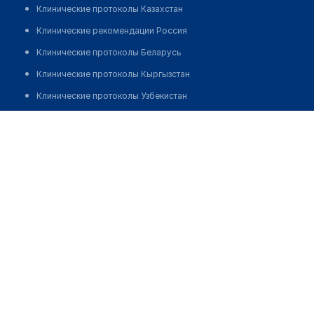
Клинические протоколы Казахстан
Клинические рекомендации Россия
Клинические протоколы Беларусь
Клинические протоколы Кыргызстан
Клинические протоколы Узбекистан
Клинические протоколы диагностики и лечения
Аптека на Карталинской 18/1
Обзоры мировой медицинской периодики
Заболевания: обзорные статьи
Новости здравоохранения
Медикаменты
Лабораторные показатели
Медицинские термины
Мобильные приложения
клиникам
МИС для клиники