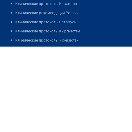
Клинические протоколы Казахстан
Клинические рекомендации Россия
Клинические протоколы Беларусь
Клинические протоколы Кыргызстан
Клинические протоколы Узбекистан
Клинические протоколы диагностики и лечения
Аптека №15 "ТИШАС"
Обзоры мировой медицинской периодики
Позвонить
Заболевания: обзорные статьи
Новости здравоохранения
Медикаменты
Лабораторные показатели
Медицинские термины
Мобильные приложения
клиникам
МИС для клиники