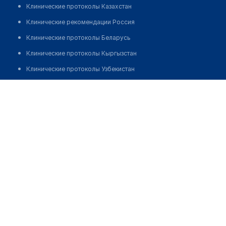
Клинические протоколы Казахстан
Клинические рекомендации Россия
Клинические протоколы Беларусь
Клинические протоколы Кыргызстан
Клинические протоколы Узбекистан
Клинические протоколы диагностики и лечения
Аптека "GREEN PHARM"
Обзоры мировой медицинской периодики
Заболевания: обзорные статьи
Новости здравоохранения
Медикаменты
Лабораторные показатели
Медицинские термины
Мобильные приложения
клиникам
МИС для клиники