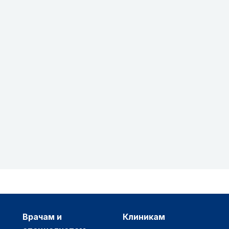
врачам и
клиникам