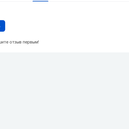
в
шите отзыв первым!