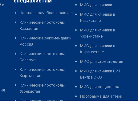
специалистам
й и
МИС для клиники
Частная врачебная практика
МИС для клиники в
к
Казахстане
Клинические протоколы
Казахстан
МИС для клиники в
Узбекистане
Клинические рекомендации
Россия
МИС для клиники в
Кыргызстане
Клинические протоколы
Беларусь
МИС для стоматологии
Клинические протоколы
МИС для клиники ВРТ,
Кыргызстан
центра ЭКО
Клинические протоколы
МИС для стационара
ния
Узбекистан
Программа для аптеки
Клинические протоколы
Автоматизация блока
диагностики и лечения
питания
Обзоры мировой
Реклама и продвижение
медицинской периодики
клиник
Заболевания: обзорные
Разработка сайта клиники