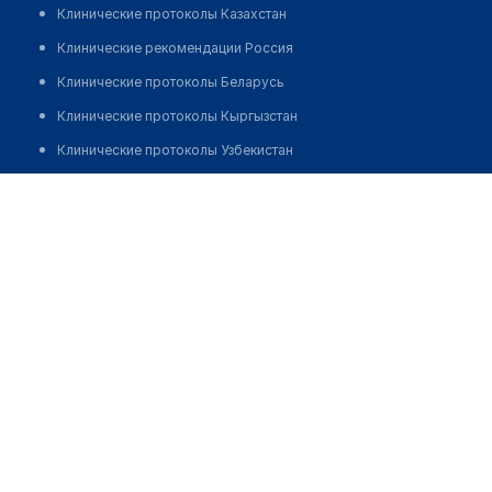
Клинические протоколы Казахстан
Клинические рекомендации Россия
Клинические протоколы Беларусь
Клинические протоколы Кыргызстан
Клинические протоколы Узбекистан
Клинические протоколы диагностики и лечения
Аптека №6 "ДОБРЫЯ ЛЕКИ"
Обзоры мировой медицинской периодики
Позвонить
Заболевания: обзорные статьи
Новости здравоохранения
Медикаменты
Лабораторные показатели
Медицинские термины
Мобильные приложения
клиникам
МИС для клиники