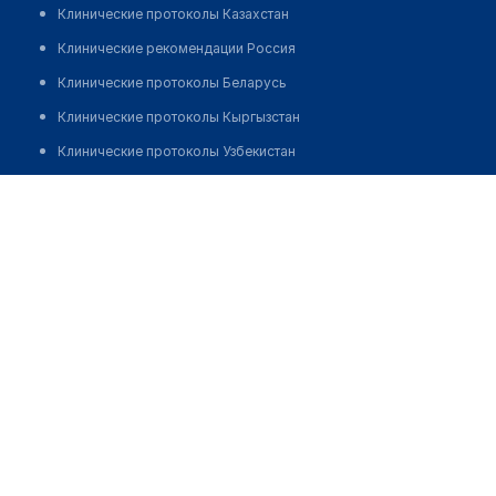
Клинические протоколы Казахстан
Клинические рекомендации Россия
Клинические протоколы Беларусь
Клинические протоколы Кыргызстан
Клинические протоколы Узбекистан
Клинические протоколы диагностики и лечения
Аптека на Кунаева 15
Обзоры мировой медицинской периодики
Позвонить
Заболевания: обзорные статьи
Новости здравоохранения
Медикаменты
Лабораторные показатели
Медицинские термины
Мобильные приложения
клиникам
МИС для клиники