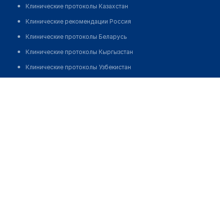
Клинические протоколы Казахстан
Клинические рекомендации Россия
Клинические протоколы Беларусь
Клинические протоколы Кыргызстан
Клинические протоколы Узбекистан
Клинические протоколы диагностики и лечения
Аптека №95 "ИСКАМЕД"
Обзоры мировой медицинской периодики
Позвонить
Заболевания: обзорные статьи
Новости здравоохранения
Медикаменты
Лабораторные показатели
Медицинские термины
Мобильные приложения
клиникам
МИС для клиники