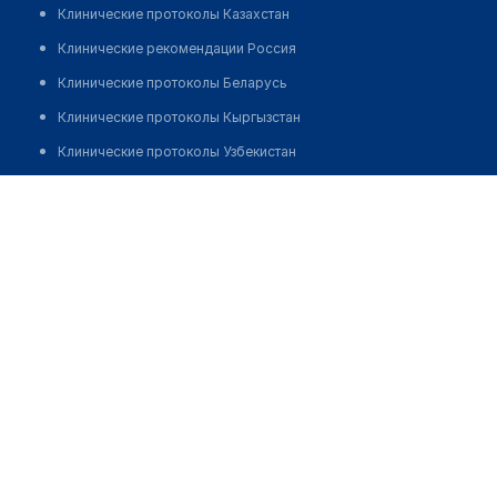
Клинические протоколы Казахстан
Клинические рекомендации Россия
Клинические протоколы Беларусь
Клинические протоколы Кыргызстан
Клинические протоколы Узбекистан
Клинические протоколы диагностики и лечения
Аптека "ЗАМАН" ​на Якова Логвиненко, 32
Обзоры мировой медицинской периодики
Позвонить
Заболевания: обзорные статьи
Новости здравоохранения
Медикаменты
Лабораторные показатели
Медицинские термины
Мобильные приложения
клиникам
МИС для клиники