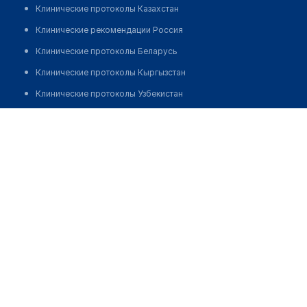
Клинические протоколы Казахстан
Клинические рекомендации Россия
Клинические протоколы Беларусь
Клинические протоколы Кыргызстан
Клинические протоколы Узбекистан
Клинические протоколы диагностики и лечения
Лаборатория "ОКСИЛАБ" Суюнбая
Обзоры мировой медицинской периодики
Позвонить
Заболевания: обзорные статьи
Новости здравоохранения
Медикаменты
Лабораторные показатели
Медицинские термины
Мобильные приложения
клиникам
МИС для клиники