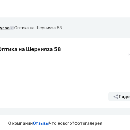
ругое
Оптика на Шернияза 58
Оптика на Шернияза 58
Поде
О компании
Отзывы
Что нового?
Фотогалерея