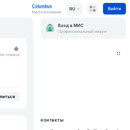
Columbus
Войти
RU
Местоположение
Вход в МИС
Профессиональный аккаунт
Нет отзывов
литься
КОНТАКТЫ