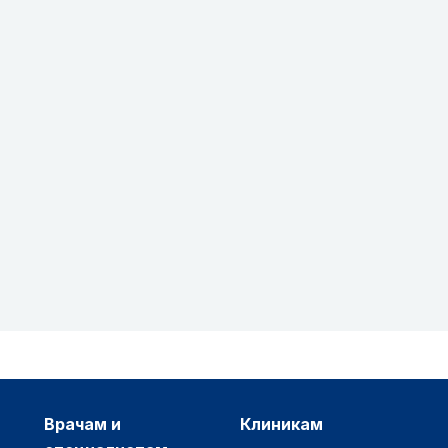
врачам и
клиникам