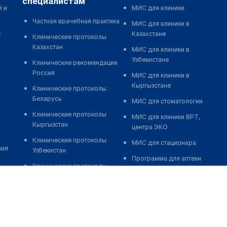
специалистам
й и
МИС для клиники
Частная врачебная практика
МИС для клиники в
к
Казахстане
Клинические протоколы
Казахстан
МИС для клиники в
Узбекистане
Клинические рекомендации
Россия
МИС для клиники в
Кыргызстане
Клинические протоколы
Беларусь
МИС для стоматологии
Клинические протоколы
МИС для клиники ВРТ,
Кыргызстан
центра ЭКО
Клинические протоколы
МИС для стационара
ния
Узбекистан
Программа для аптеки
Клинические протоколы
Автоматизация блока
диагностики и лечения
питания
Обзоры мировой
Реклама и продвижение
медицинской периодики
клиник
Заболевания: обзорные
Разработка сайта клиники