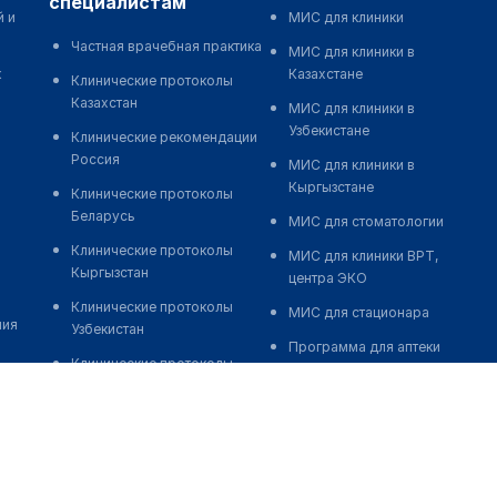
специалистам
й и
МИС для клиники
Частная врачебная практика
МИС для клиники в
к
Казахстане
Клинические протоколы
Казахстан
МИС для клиники в
Узбекистане
Клинические рекомендации
Россия
МИС для клиники в
Кыргызстане
Клинические протоколы
Беларусь
МИС для стоматологии
Клинические протоколы
МИС для клиники ВРТ,
Кыргызстан
центра ЭКО
Клинические протоколы
МИС для стационара
ния
Узбекистан
Программа для аптеки
Клинические протоколы
Автоматизация блока
диагностики и лечения
питания
Обзоры мировой
Реклама и продвижение
медицинской периодики
клиник
Заболевания: обзорные
Разработка сайта клиники