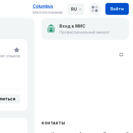
Columbus
Войти
RU
Местоположение
Вход в МИС
Профессиональный аккаунт
Нет отзывов
литься
КОНТАКТЫ