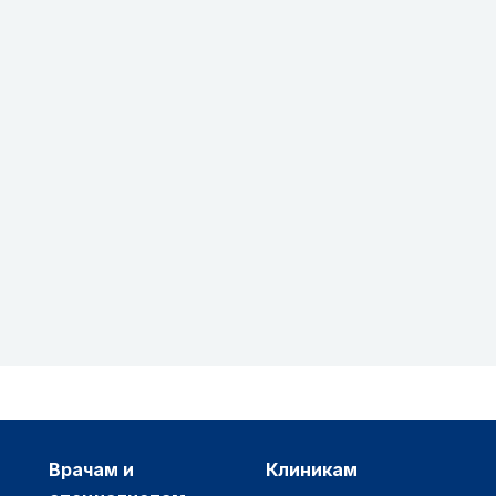
врачам и
клиникам