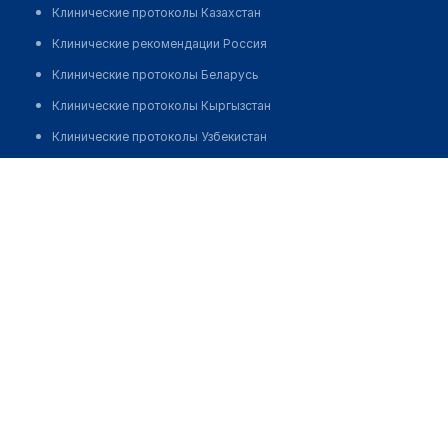
Клинические протоколы Казахстан
Клинические рекомендации Россия
Клинические протоколы Беларусь
Клинические протоколы Кыргызстан
Клинические протоколы Узбекистан
Клинические протоколы диагностики и лечения
Аптека №24 "ЯССА"
Обзоры мировой медицинской периодики
Позвонить
Заболевания: обзорные статьи
Новости здравоохранения
Медикаменты
Лабораторные показатели
Медицинские термины
Мобильные приложения
клиникам
МИС для клиники