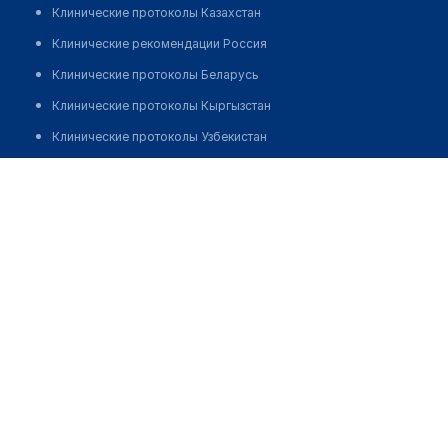
Клинические протоколы Казахстан
Клинические рекомендации Россия
Клинические протоколы Беларусь
Клинические протоколы Кыргызстан
Клинические протоколы Узбекистан
Клинические протоколы диагностики и лечения
Аптека №193 "ФАРМАЦИЯ"
Обзоры мировой медицинской периодики
Позвонить
Заболевания: обзорные статьи
Новости здравоохранения
Медикаменты
Лабораторные показатели
Медицинские термины
Мобильные приложения
клиникам
МИС для клиники