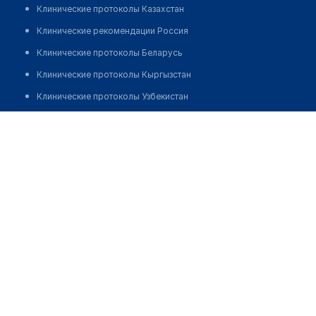
Клинические протоколы Казахстан
Клинические рекомендации Россия
Клинические протоколы Беларусь
Клинические протоколы Кыргызстан
Клинические протоколы Узбекистан
Клинические протоколы диагностики и лечения
Аптека "EUROPHARMA" на Токмагамбетова
Обзоры мировой медицинской периодики
Позвонить
Заболевания: обзорные статьи
Новости здравоохранения
Медикаменты
Лабораторные показатели
Медицинские термины
Мобильные приложения
клиникам
МИС для клиники