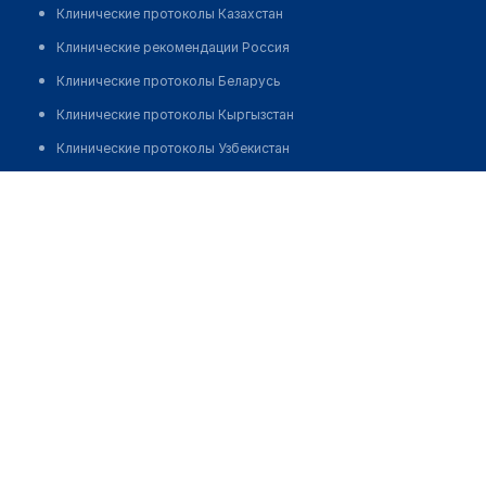
Клинические протоколы Казахстан
Клинические рекомендации Россия
Клинические протоколы Беларусь
Клинические протоколы Кыргызстан
Клинические протоколы Узбекистан
Клинические протоколы диагностики и лечения
Аптека "ЖАИНТ ПЛЮС"
Обзоры мировой медицинской периодики
Позвонить
Заболевания: обзорные статьи
Новости здравоохранения
Медикаменты
Лабораторные показатели
Медицинские термины
Мобильные приложения
клиникам
МИС для клиники