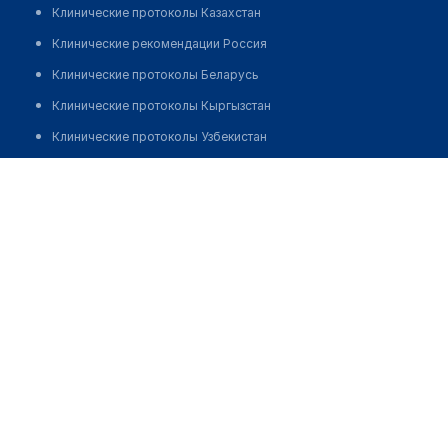
Клинические протоколы Казахстан
Клинические рекомендации Россия
Клинические протоколы Беларусь
Клинические протоколы Кыргызстан
Клинические протоколы Узбекистан
Клинические протоколы диагностики и лечения
Аптека "MS HELP"
Обзоры мировой медицинской периодики
Позвонить
Заболевания: обзорные статьи
Новости здравоохранения
Медикаменты
Лабораторные показатели
Медицинские термины
Мобильные приложения
клиникам
МИС для клиники