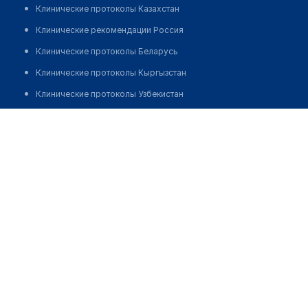
Клинические протоколы Казахстан
Клинические рекомендации Россия
Клинические протоколы Беларусь
Клинические протоколы Кыргызстан
Клинические протоколы Узбекистан
Клинические протоколы диагностики и лечения
Аптека "КАЗФАРМИМПЭКС"
Обзоры мировой медицинской периодики
Позвонить
Заболевания: обзорные статьи
Новости здравоохранения
Медикаменты
Лабораторные показатели
Медицинские термины
Мобильные приложения
клиникам
МИС для клиники