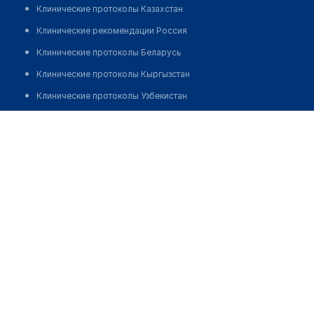
Клинические протоколы Казахстан
Клинические рекомендации Россия
Клинические протоколы Беларусь
Клинические протоколы Кыргызстан
Клинические протоколы Узбекистан
Клинические протоколы диагностики и лечения
Аптека на Жумабаева (уг. ул. Жансугурова)
Обзоры мировой медицинской периодики
Заболевания: обзорные статьи
Новости здравоохранения
Медикаменты
Лабораторные показатели
Медицинские термины
Мобильные приложения
клиникам
МИС для клиники