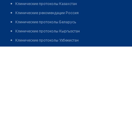
Клинические протоколы Казахстан
Клинические рекомендации Россия
Клинические протоколы Беларусь
Клинические протоколы Кыргызстан
Клинические протоколы Узбекистан
Клинические протоколы диагностики и лечения
Аптека "DILSHOXBEGIM"
Обзоры мировой медицинской периодики
Позвонить
Заболевания: обзорные статьи
Новости здравоохранения
Медикаменты
Лабораторные показатели
Медицинские термины
Мобильные приложения
клиникам
МИС для клиники