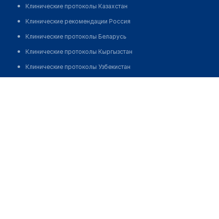
Клинические протоколы Казахстан
Клинические рекомендации Россия
Клинические протоколы Беларусь
Клинические протоколы Кыргызстан
Клинические протоколы Узбекистан
Клинические протоколы диагностики и лечения
Аптека на Айбека 57
Обзоры мировой медицинской периодики
Позвонить
Заболевания: обзорные статьи
Новости здравоохранения
Медикаменты
Лабораторные показатели
Медицинские термины
Мобильные приложения
клиникам
МИС для клиники