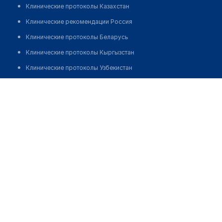
Клинические протоколы Казахстан
Клинические рекомендации Россия
Клинические протоколы Беларусь
Клинические протоколы Кыргызстан
Клинические протоколы Узбекистан
Клинические протоколы диагностики и лечения
Аптека №320 "ФАРМАЦИЯ"
Обзоры мировой медицинской периодики
Позвонить
Заболевания: обзорные статьи
Новости здравоохранения
Медикаменты
Лабораторные показатели
Медицинские термины
Мобильные приложения
клиникам
МИС для клиники