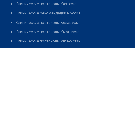
Клинические протоколы Казахстан
Клинические рекомендации Россия
Клинические протоколы Беларусь
Клинические протоколы Кыргызстан
Клинические протоколы Узбекистан
Клинические протоколы диагностики и лечения
Аптека "ЛАЙМ ФАРМ" на Мангилик Ел 17
Обзоры мировой медицинской периодики
Позвонить
Заболевания: обзорные статьи
Новости здравоохранения
Медикаменты
Лабораторные показатели
Медицинские термины
Мобильные приложения
клиникам
МИС для клиники