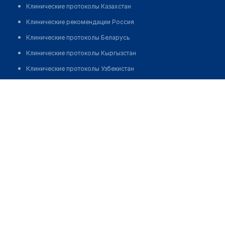
Клинические протоколы Казахстан
Клинические рекомендации Россия
Клинические протоколы Беларусь
Клинические протоколы Кыргызстан
Клинические протоколы Узбекистан
Клинические протоколы диагностики и лечения
Аптека "АЛЬФА МЕД" на Достык
Обзоры мировой медицинской периодики
Позвонить
Заболевания: обзорные статьи
Новости здравоохранения
Медикаменты
Лабораторные показатели
Медицинские термины
Мобильные приложения
клиникам
МИС для клиники