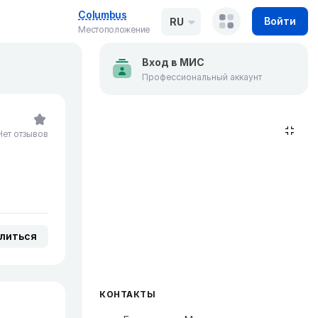
Columbus
Войти
RU
Местоположение
Вход в МИС
Профессиональный аккаунт
Нет отзывов
литься
КОНТАКТЫ