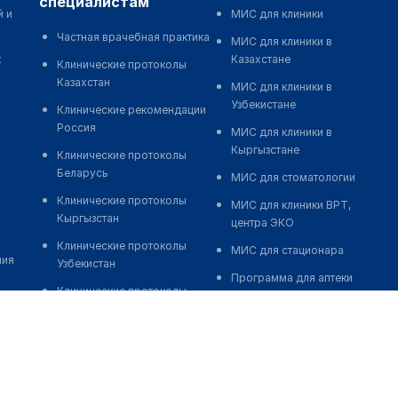
специалистам
й и
МИС для клиники
Частная врачебная практика
МИС для клиники в
к
Казахстане
Клинические протоколы
Казахстан
МИС для клиники в
Узбекистане
Клинические рекомендации
Россия
МИС для клиники в
Кыргызстане
Клинические протоколы
Беларусь
МИС для стоматологии
Клинические протоколы
МИС для клиники ВРТ,
Кыргызстан
центра ЭКО
Клинические протоколы
МИС для стационара
ния
Узбекистан
Программа для аптеки
Клинические протоколы
Автоматизация блока
диагностики и лечения
питания
Обзоры мировой
Реклама и продвижение
медицинской периодики
клиник
Заболевания: обзорные
Разработка сайта клиники