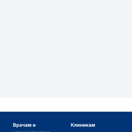
врачам и
клиникам