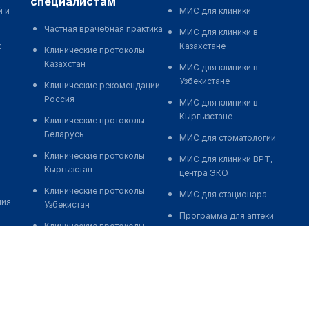
специалистам
й и
МИС для клиники
Частная врачебная практика
МИС для клиники в
к
Казахстане
Клинические протоколы
Казахстан
МИС для клиники в
Узбекистане
Клинические рекомендации
Россия
МИС для клиники в
Кыргызстане
Клинические протоколы
Беларусь
МИС для стоматологии
Клинические протоколы
МИС для клиники ВРТ,
Кыргызстан
центра ЭКО
Клинические протоколы
МИС для стационара
ния
Узбекистан
Программа для аптеки
Клинические протоколы
Автоматизация блока
диагностики и лечения
питания
Обзоры мировой
Реклама и продвижение
медицинской периодики
клиник
Заболевания: обзорные
Разработка сайта клиники