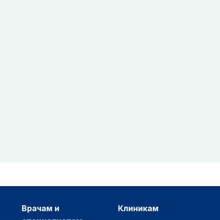
врачам и
клиникам