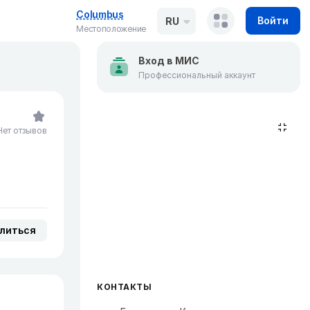
Columbus
Войти
RU
Местоположение
Вход в МИС
Профессиональный аккаунт
Нет отзывов
литься
КОНТАКТЫ