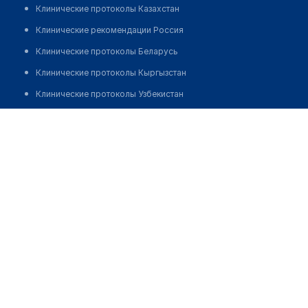
Клинические протоколы Казахстан
Клинические рекомендации Россия
Клинические протоколы Беларусь
Клинические протоколы Кыргызстан
Клинические протоколы Узбекистан
Клинические протоколы диагностики и лечения
Аптека №16 "БЕЛЛЕКОЦЕНТР"
Обзоры мировой медицинской периодики
Позвонить
Заболевания: обзорные статьи
Новости здравоохранения
Медикаменты
Лабораторные показатели
Медицинские термины
Мобильные приложения
клиникам
МИС для клиники