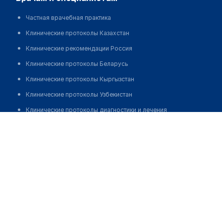
Частная врачебная практика
Клинические протоколы Казахстан
Клинические рекомендации Россия
Клинические протоколы Беларусь
Клинические протоколы Кыргызстан
Клинические протоколы Узбекистан
Клинические протоколы диагностики и лечения
Аптека "ФАРМАМИР" №3 на Сыдыкова, 184
Обзоры мировой медицинской периодики
Позвонить
Заболевания: обзорные статьи
Новости здравоохранения
Медикаменты
Лабораторные показатели
Медицинские термины
Мобильные приложения