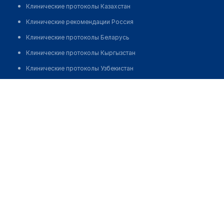
Клинические протоколы Казахстан
Клинические рекомендации Россия
Клинические протоколы Беларусь
Клинические протоколы Кыргызстан
Клинические протоколы Узбекистан
Клинические протоколы диагностики и лечения
Оптика "ОФТАЛЬМОС"
Обзоры мировой медицинской периодики
Позвонить
Заболевания: обзорные статьи
Новости здравоохранения
Медикаменты
Лабораторные показатели
Медицинские термины
Мобильные приложения
клиникам
МИС для клиники