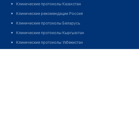
Клинические протоколы Казахстан
Клинические рекомендации Россия
Клинические протоколы Беларусь
Клинические протоколы Кыргызстан
Клинические протоколы Узбекистан
Клинические протоколы диагностики и лечения
Аптека "EUROPHARMA" на Казыбек би
Обзоры мировой медицинской периодики
Позвонить
Заболевания: обзорные статьи
Новости здравоохранения
Медикаменты
Лабораторные показатели
Медицинские термины
Мобильные приложения
клиникам
МИС для клиники