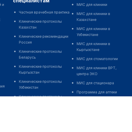
специалистам
й и
МИС для клиники
Частная врачебная практика
МИС для клиники в
к
Казахстане
Клинические протоколы
Казахстан
МИС для клиники в
Узбекистане
Клинические рекомендации
Россия
МИС для клиники в
Кыргызстане
Клинические протоколы
Беларусь
МИС для стоматологии
Клинические протоколы
МИС для клиники ВРТ,
Кыргызстан
центра ЭКО
Клинические протоколы
МИС для стационара
ния
Узбекистан
Программа для аптеки
Клинические протоколы
Автоматизация блока
диагностики и лечения
питания
Обзоры мировой
Реклама и продвижение
медицинской периодики
клиник
Заболевания: обзорные
Разработка сайта клиники