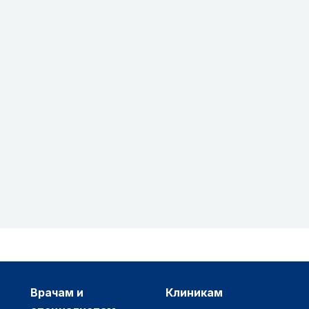
врачам и
клиникам