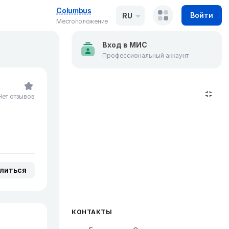
Columbus
Войти
RU
Местоположение
Вход в МИС
Профессиональный аккаунт
Нет отзывов
литься
КОНТАКТЫ