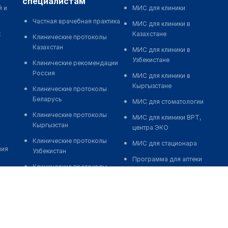
специалистам
й и
МИС для клиники
Частная врачебная практика
МИС для клиники в
к
Казахстане
Клинические протоколы
Казахстан
МИС для клиники в
Узбекистане
Клинические рекомендации
Россия
МИС для клиники в
Кыргызстане
Клинические протоколы
Беларусь
МИС для стоматологии
Клинические протоколы
МИС для клиники ВРТ,
Кыргызстан
центра ЭКО
Клинические протоколы
МИС для стационара
ния
Узбекистан
Программа для аптеки
Клинические протоколы
Автоматизация блока
диагностики и лечения
питания
Обзоры мировой
Реклама и продвижение
медицинской периодики
клиник
Заболевания: обзорные
Разработка сайта клиники