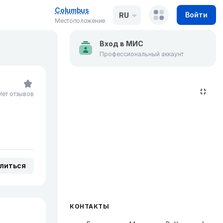
Columbus
Войти
RU
Местоположение
Вход в МИС
Профессиональный аккаунт
Нет отзывов
литься
КОНТАКТЫ