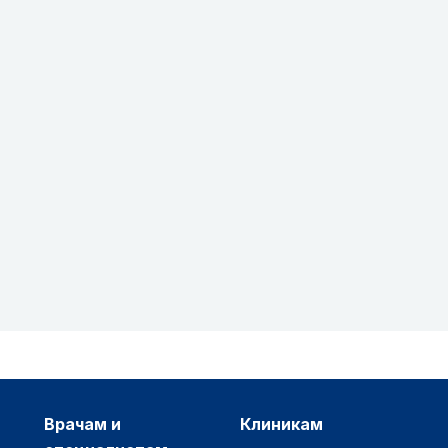
врачам и
клиникам