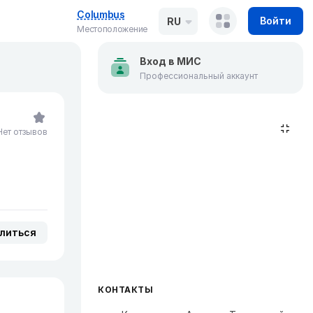
Columbus
Войти
RU
Местоположение
Вход в МИС
Профессиональный аккаунт
Нет отзывов
литься
КОНТАКТЫ