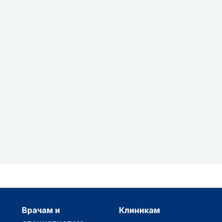
врачам и
клиникам