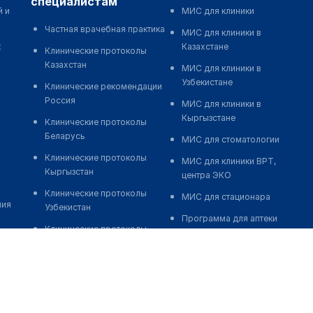
специалистам
й и
МИС для клиники
Частная врачебная практика
МИС для клиники в
к
Казахстане
Клинические протоколы
Казахстан
МИС для клиники в
Узбекистане
Клинические рекомендации
Россия
МИС для клиники в
Кыргызстане
Клинические протоколы
Беларусь
МИС для стоматологии
Клинические протоколы
МИС для клиники ВРТ,
Кыргызстан
центра ЭКО
Клинические протоколы
МИС для стационара
ния
Узбекистан
Программа для аптеки
Клинические протоколы
Автоматизация блока
диагностики и лечения
питания
Обзоры мировой
Реклама и продвижение
медицинской периодики
клиник
Заболевания: обзорные
Разработка сайта клиники