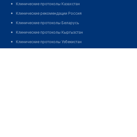
Клинические протоколы Казахстан
Клинические рекомендации Россия
Клинические протоколы Беларусь
Клинические протоколы Кыргызстан
Клинические протоколы Узбекистан
Клинические протоколы диагностики и лечения
Аптека №10 "НОВАМЕДИКА"
Обзоры мировой медицинской периодики
Позвонить
Заболевания: обзорные статьи
Новости здравоохранения
Медикаменты
Лабораторные показатели
Медицинские термины
Мобильные приложения
клиникам
МИС для клиники