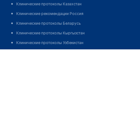
Клинические протоколы Казахстан
Клинические рекомендации Россия
Клинические протоколы Беларусь
Клинические протоколы Кыргызстан
Клинические протоколы Узбекистан
Клинические протоколы диагностики и лечения
Аптека "РОМАШКА"
Обзоры мировой медицинской периодики
Позвонить
Заболевания: обзорные статьи
Новости здравоохранения
Медикаменты
Лабораторные показатели
Медицинские термины
Мобильные приложения
клиникам
МИС для клиники