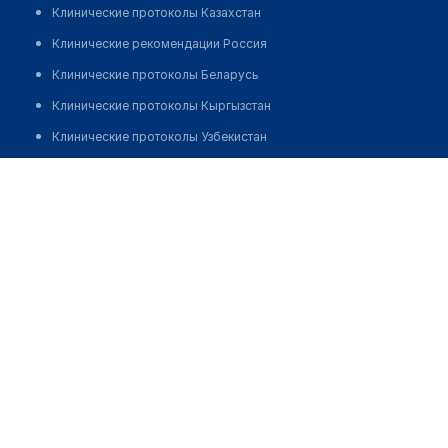
Клинические протоколы Казахстан
Клинические рекомендации Россия
Клинические протоколы Беларусь
Клинические протоколы Кыргызстан
Клинические протоколы Узбекистан
Клинические протоколы диагностики и лечения
Аптека "ДОКТОР ПЛЮС ӨМІР"
Обзоры мировой медицинской периодики
Позвонить
Заболевания: обзорные статьи
Новости здравоохранения
Медикаменты
Лабораторные показатели
Медицинские термины
Мобильные приложения
клиникам
МИС для клиники