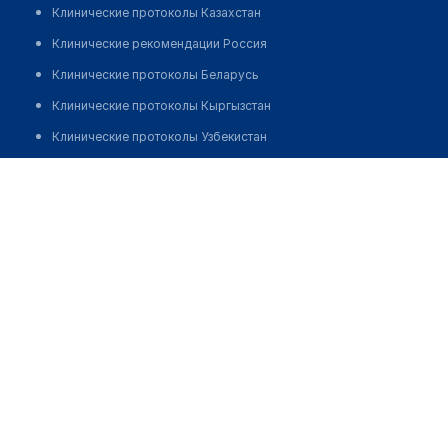
Клинические протоколы Казахстан
Клинические рекомендации Россия
Клинические протоколы Беларусь
Клинические протоколы Кыргызстан
Клинические протоколы Узбекистан
Клинические протоколы диагностики и лечения
Аптека №23/1 "БЕЛФАРМАЦИЯ"
Обзоры мировой медицинской периодики
Позвонить
Заболевания: обзорные статьи
Новости здравоохранения
Медикаменты
Лабораторные показатели
Медицинские термины
Мобильные приложения
клиникам
МИС для клиники