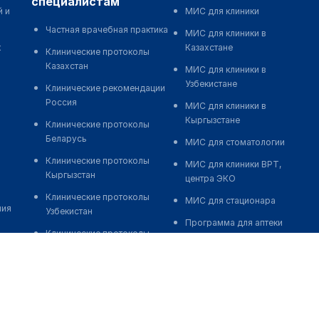
специалистам
й и
МИС для клиники
Частная врачебная практика
МИС для клиники в
к
Казахстане
Клинические протоколы
Казахстан
МИС для клиники в
Узбекистане
Клинические рекомендации
Россия
МИС для клиники в
Кыргызстане
Клинические протоколы
Беларусь
МИС для стоматологии
Клинические протоколы
МИС для клиники ВРТ,
Кыргызстан
центра ЭКО
Клинические протоколы
МИС для стационара
ния
Узбекистан
Программа для аптеки
Клинические протоколы
Автоматизация блока
диагностики и лечения
питания
Обзоры мировой
Реклама и продвижение
медицинской периодики
клиник
Заболевания: обзорные
Разработка сайта клиники