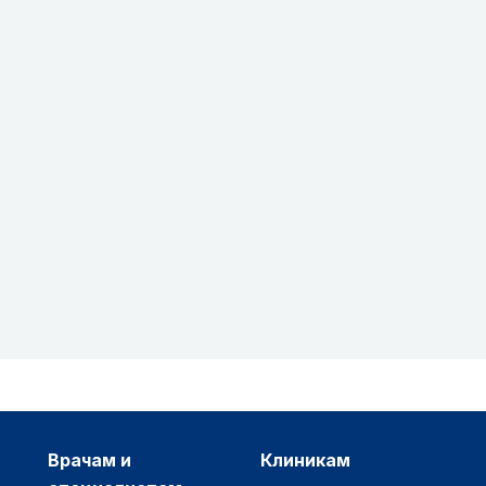
врачам и
клиникам