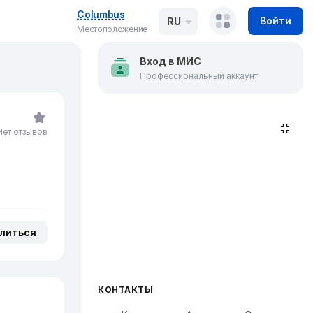
Columbus
Войти
RU
Местоположение
Вход в МИС
Профессиональный аккаунт
Нет отзывов
литься
КОНТАКТЫ