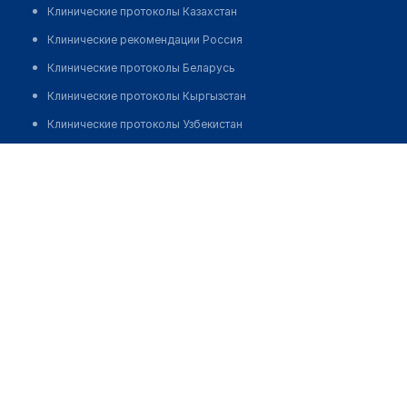
Клинические протоколы Казахстан
Клинические рекомендации Россия
Клинические протоколы Беларусь
Клинические протоколы Кыргызстан
Клинические протоколы Узбекистан
Клинические протоколы диагностики и лечения
Аптека №702
Обзоры мировой медицинской периодики
Позвонить
Заболевания: обзорные статьи
Новости здравоохранения
Медикаменты
Лабораторные показатели
Медицинские термины
Мобильные приложения
клиникам
МИС для клиники