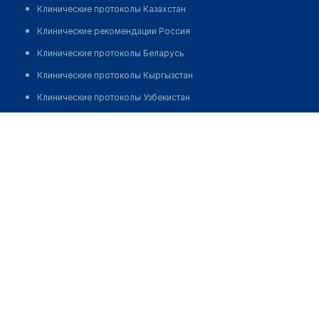
Клинические протоколы Казахстан
Клинические рекомендации Россия
Клинические протоколы Беларусь
Клинические протоколы Кыргызстан
Клинические протоколы Узбекистан
Клинические протоколы диагностики и лечения
Аптека "KAPSULA FARM BIZNES"
Обзоры мировой медицинской периодики
Позвонить
Заболевания: обзорные статьи
Новости здравоохранения
Медикаменты
Лабораторные показатели
Медицинские термины
Мобильные приложения
клиникам
МИС для клиники