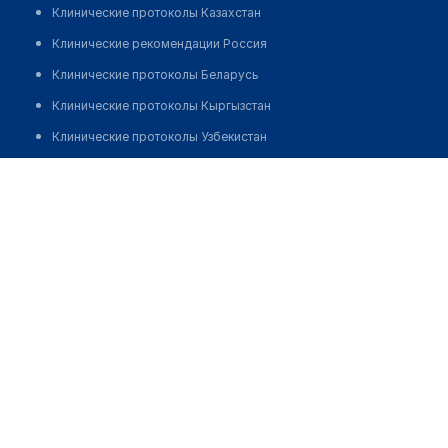
Клинические протоколы Казахстан
Клинические рекомендации Россия
Клинические протоколы Беларусь
Клинические протоколы Кыргызстан
Клинические протоколы Узбекистан
Клинические протоколы диагностики и лечения
Аптека на Максат, 56/1
Обзоры мировой медицинской периодики
Позвонить
Заболевания: обзорные статьи
Новости здравоохранения
Медикаменты
Лабораторные показатели
Медицинские термины
Мобильные приложения
клиникам
МИС для клиники