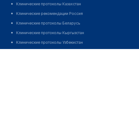
Клинические протоколы Казахстан
Клинические рекомендации Россия
Клинические протоколы Беларусь
Клинические протоколы Кыргызстан
Клинические протоколы Узбекистан
Клинические протоколы диагностики и лечения
Аптека "ДУБЛЬ-II"
Обзоры мировой медицинской периодики
Позвонить
Заболевания: обзорные статьи
Новости здравоохранения
Медикаменты
Лабораторные показатели
Медицинские термины
Мобильные приложения
клиникам
МИС для клиники