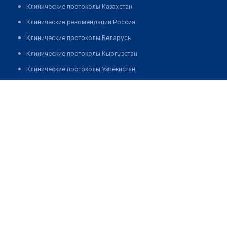
Клинические протоколы Казахстан
Клинические рекомендации Россия
Клинические протоколы Беларусь
Клинические протоколы Кыргызстан
Клинические протоколы Узбекистан
Клинические протоколы диагностики и лечения
Аптека на Абылай хана 125
Обзоры мировой медицинской периодики
Позвонить
Заболевания: обзорные статьи
Новости здравоохранения
Медикаменты
Лабораторные показатели
Медицинские термины
Мобильные приложения
клиникам
МИС для клиники