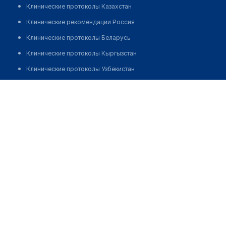
Клинические протоколы Казахстан
Клинические рекомендации Россия
Клинические протоколы Беларусь
Клинические протоколы Кыргызстан
Клинические протоколы Узбекистан
Клинические протоколы диагностики и лечения
Аптека на Толе би 95А
Обзоры мировой медицинской периодики
Позвонить
Заболевания: обзорные статьи
Новости здравоохранения
Медикаменты
Лабораторные показатели
Медицинские термины
Мобильные приложения
клиникам
МИС для клиники