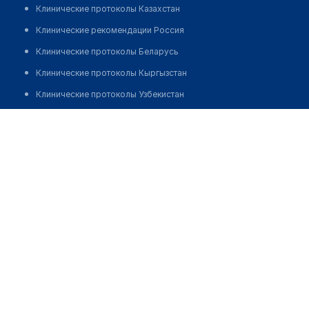
Клинические протоколы Казахстан
Клинические рекомендации Россия
Клинические протоколы Беларусь
Клинические протоколы Кыргызстан
Клинические протоколы Узбекистан
Клинические протоколы диагностики и лечения
Аптека "ФАРМСЕРВИС" на Ауэзова 91
Обзоры мировой медицинской периодики
Позвонить
Заболевания: обзорные статьи
Новости здравоохранения
Медикаменты
Лабораторные показатели
Медицинские термины
Мобильные приложения
клиникам
МИС для клиники