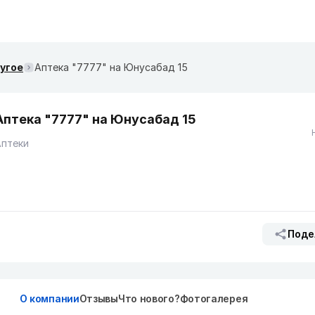
ругое
Аптека "7777" на Юнусабад 15
Аптека "7777" на Юнусабад 15
Аптеки
Поде
О компании
Отзывы
Что нового?
Фотогалерея