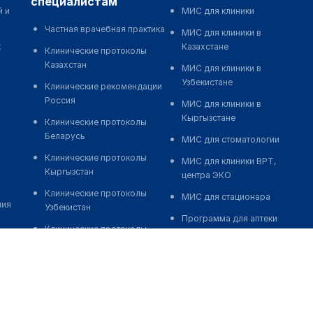
специалистам
й и
МИС для клиники
Частная врачебная практика
МИС для клиники в
к
Казахстане
Клинические протоколы
Казахстан
МИС для клиники в
Узбекистане
Клинические рекомендации
Россия
МИС для клиники в
Кыргызстане
Клинические протоколы
Беларусь
МИС для стоматологии
Клинические протоколы
МИС для клиники ВРТ,
Кыргызстан
центра ЭКО
Клинические протоколы
МИС для стационара
ния
Узбекистан
Программа для аптеки
Клинические протоколы
Автоматизация блока
диагностики и лечения
питания
Обзоры мировой
Реклама и продвижение
медицинской периодики
клиник
Заболевания: обзорные
Разработка сайта клиники