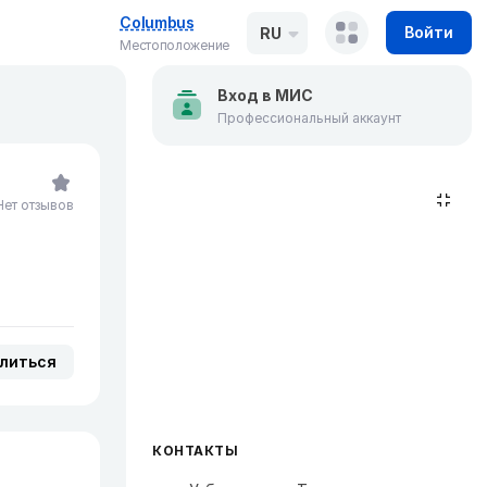
Columbus
Войти
RU
Местоположение
Вход в МИС
Профессиональный аккаунт
Нет отзывов
литься
КОНТАКТЫ