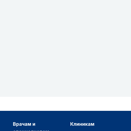
врачам и
клиникам