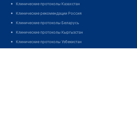
Клинические протоколы Казахстан
Клинические рекомендации Россия
Клинические протоколы Беларусь
Клинические протоколы Кыргызстан
Клинические протоколы Узбекистан
Клинические протоколы диагностики и лечения
Аптека №219 "ФАРМАЦИЯ"
Обзоры мировой медицинской периодики
Позвонить
Заболевания: обзорные статьи
Новости здравоохранения
Медикаменты
Лабораторные показатели
Медицинские термины
Мобильные приложения
клиникам
МИС для клиники