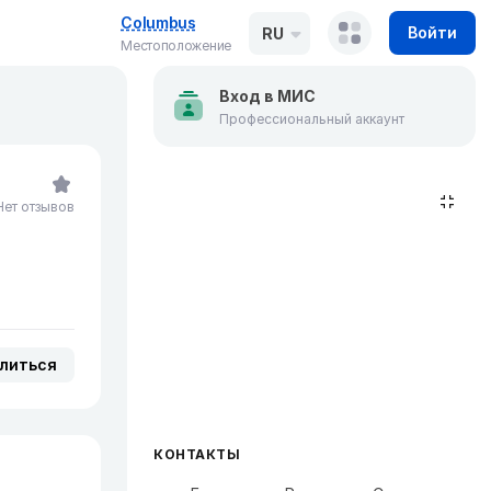
Columbus
Войти
RU
Местоположение
Вход в МИС
Профессиональный аккаунт
Нет отзывов
литься
КОНТАКТЫ