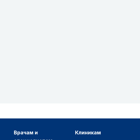
врачам и
клиникам