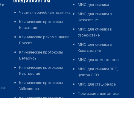
специалистам
й и
МИС для клиники
Частная врачебная практика
МИС для клиники в
к
Казахстане
Клинические протоколы
Казахстан
МИС для клиники в
Узбекистане
Клинические рекомендации
Россия
МИС для клиники в
Кыргызстане
Клинические протоколы
Беларусь
МИС для стоматологии
Клинические протоколы
МИС для клиники ВРТ,
Кыргызстан
центра ЭКО
Клинические протоколы
МИС для стационара
ния
Узбекистан
Программа для аптеки
Клинические протоколы
Автоматизация блока
диагностики и лечения
питания
Обзоры мировой
Реклама и продвижение
медицинской периодики
клиник
Заболевания: обзорные
Разработка сайта клиники